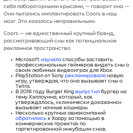
себя лабораторными крысами, — говорит она. —
Они пытались имплантировать Coors в наш
мозг. Это казалось неправильным».
Coors — не единственный крупный бренд,
рассматривающий сны как потенциальное
рекламное пространство.
Microsoft
изучала
способы заставить
профессиональных геймеров видеть сны о
своих любимых видеоиграх для Xbox.
PlayStation от Sony
рекламировала
новую
игру, утверждая, что она вызывает сны о
Tetris.
В 2018 году Burger King
выпустил
бургер на
тему Хэллоуина, который, как
утверждалось, «клинически доказанно»
вызывает ночные кошмары.
Несколько крупных авиакомпаний
обратились
к Хаару за помощью в
коммерческих проектах по
таргетированной инкубации снов.