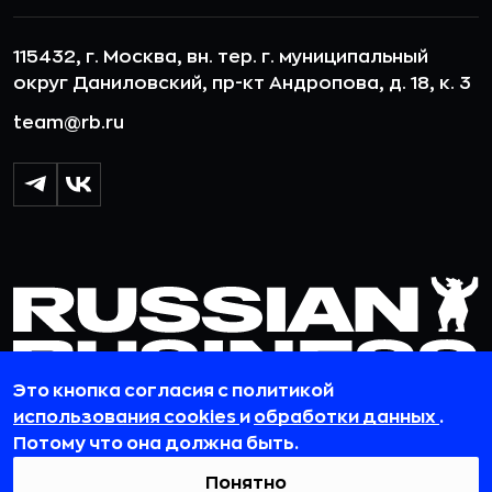
115432, г. Москва, вн. тер. г. муниципальный
округ Даниловский, пр-кт Андропова, д. 18, к. 3
team@rb.ru
Это кнопка согласия с политикой
использования cookies
и
обработки данных
.
Потому что она должна быть.
© 2012-2026 ООО «РБточкаРУ». ИНН 7729703526, КПП 772501001,
ОГРН 1127746119841
Понятно