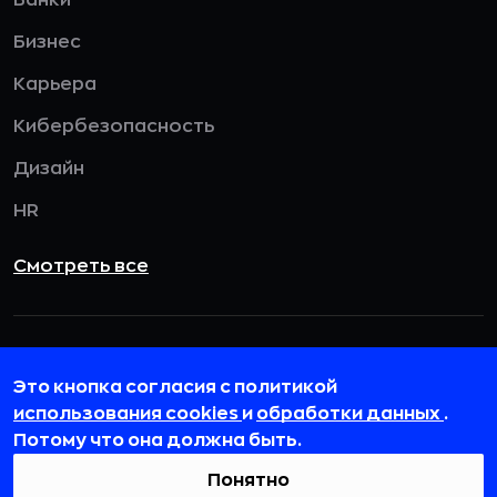
Банки
Бизнес
Карьера
Кибербезопасность
Дизайн
HR
Смотреть все
115432, г. Москва, вн. тер. г. муниципальный
округ Даниловский, пр-кт Андропова, д. 18, к. 3
Это кнопка согласия с политикой
использования cookies
и
обработки данных
.
team@rb.ru
Потому что она должна быть.
Понятно