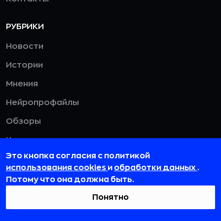
РУБРИКИ
Новости
Истории
Мнения
Нейропрофайлы
Обзоры
Чек-листы
Это кнопка согласия с политикой
использования cookies
и
обработки данных
.
ТЕГИ
Потому что она должна быть.
Реклама
Понятно
Искусственный интеллект