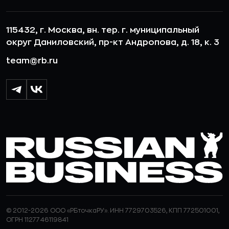
115432, г. Москва, вн. тер. г. муниципальный
округ Даниловский, пр-кт Андропова, д. 18, к. 3
team@rb.ru
© 2012-2026 ООО «РБточкаРУ». ИНН 7729703526, КПП 772501001,
ОГРН 1127746119841