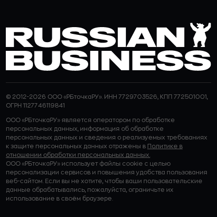
© 2012-2026 ООО «РБточкаРУ». ИНН 7729703526, КПП 772501001,
ОГРН 1127746119841
ООО «РБточкаРУ» является оператором по обработке
персональных данных, информация об обработке
персональных данных и сведения о реализуемых требованиях
к защите персональных данных отражены в
Политике в
отношении обработки персональных данных.
ООО «РБточкаРУ» использует файлы cookie с целью
персонализации сервисов и повышения удобства пользования
веб-сайтом. Если вы не хотите, чтобы ваши пользовательские
данные обрабатывались, пожалуйста, ограничьте их
использование в своём браузере.