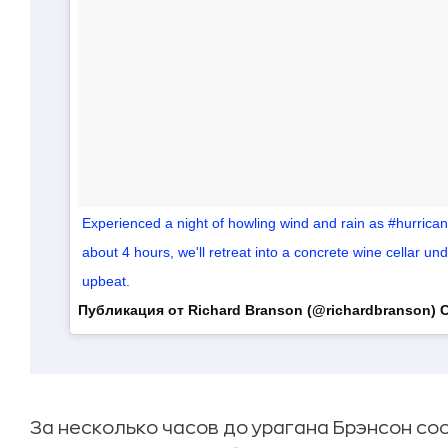
Experienced a night of howling wind and rain as #hurricane
about 4 hours, we'll retreat into a concrete wine cellar 
upbeat.
Публикация от Richard Branson (@richardbranson)
С
За несколько часов до урагана Брэнсон со