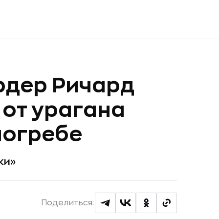
рдер Ричард
 от урагана
погребе
ки»
Поделиться: