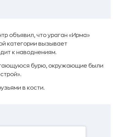
тр объявил, что ураган «Ирма»
той категории вызывает
дит к наводнениям.
вигающуюся бурю, окружающие были
строй».
узьями в кости.