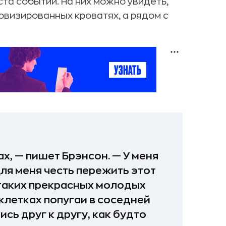
а событий. На них можно увидеть,
ровизированных кроватях, а рядом с
х, — пишет Брэнсон. — У меня
Для меня честь пережить этот
таких прекрасных молодых
 клетках попугаи в соседней
ись друг к другу, как будто