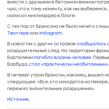
вместе с друзьями в бетонном винном погре
чую, что к тому моменту, как мы выберемся,
написал миллиардер в блоге.
С тех пор от Брэнсона не было ничего слыш
Твиттере
или
Instagram
.
В новостях с других островов
сообщалось
о
разрушительный след. На территории фран
Бартелеми
погибло восемь человек
. Первы
Барбуда,
стал «практически необитаемым»
В четверг утром Брэнсон, наконец, вышел н
следующее: «Все, кто находятся на Некере,
пережил значительные разрушения».
Источник.