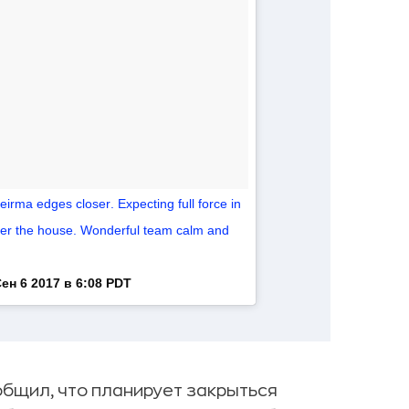
irma edges closer. Expecting full force in
under the house. Wonderful team calm and
ен 6 2017 в 6:08 PDT
общил, что планирует закрыться