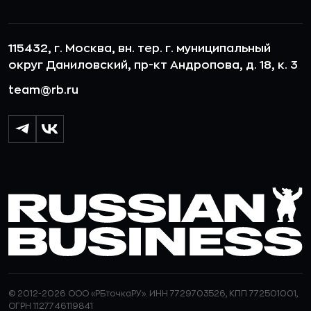
115432, г. Москва, вн. тер. г. муниципальный
округ Даниловский, пр-кт Андропова, д. 18, к. 3
team@rb.ru
© 2012-2026 ООО «РБточкаРУ». ИНН 7729703526, КПП 772501001,
ОГРН 1127746119841