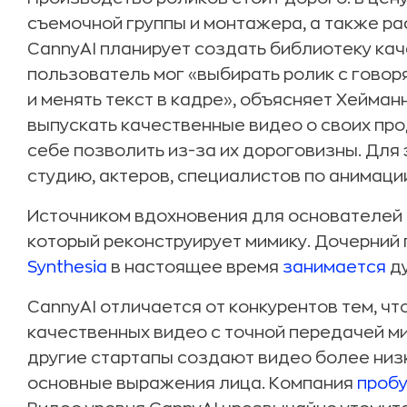
съемочной группы и монтажера, а также р
CannyAI планирует создать библиотеку ка
пользователь мог «выбирать ролик с говоря
и менять текст в кадре», объясняет Хейма
выпускать качественные видео о своих прод
себе позволить из-за их дороговизны. Для
студию, актеров, специалистов по анимаци
Источником вдохновения для основателей
который реконструирует мимику. Дочерний
Synthesia
в настоящее время
занимается
д
CannyAI отличается от конкурентов тем, чт
качественных видео с точной передачей мим
другие стартапы создают видео более низк
основные выражения лица. Компания
проб