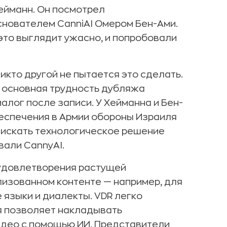
ейманн. Он посмотрел
нователем CanniAI Омером Бен-Ами.
 это выглядит ужасно, и попробовали
икто другой не пытается это сделать.
о основная трудность дубляжа
лог после записи. У Хейманна и Бен-
еспечения в Армии обороны Израиля
и искать технологическое решение
вали CannyAI.
 удовлетворения растущей
изованном контенте — например, для
языки и диалекты. VDR легко
я позволяет накладывать
део с помощью ИИ. Представители