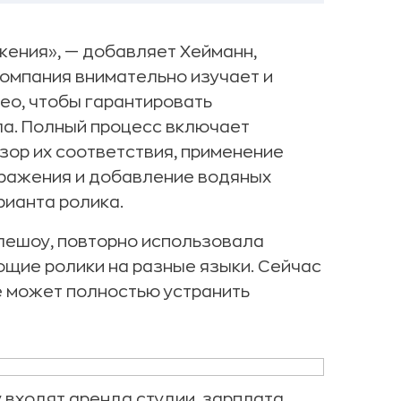
жения», — добавляет Хейманн,
Компания внимательно изучает и
ео, чтобы гарантировать
ла. Полный процесс включает
бзор их соответствия, применение
бражения и добавление водяных
рианта ролика.
лешоу, повторно использовала
щие ролики на разные языки. Сейчас
е может полностью устранить
у входят аренда студии, зарплата