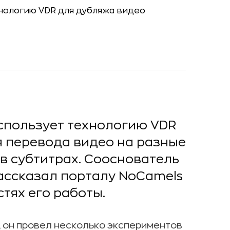
спользует технологию VDR
ля перевода видео на разные
 в субтитрах. Сооснователь
ссказал порталу NoCamels
тях его работы.
е, он провел несколько экспериментов