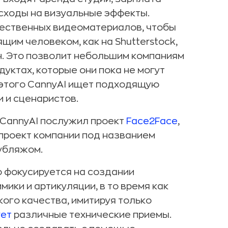
асходы на визуальные эффекты.
чественных видеоматериалов, чтобы
щим человеком, как на Shutterstock,
нн. Это позволит небольшим компаниям
уктах, которые они пока не могут
 этого CannyAI ищет подходящую
и и сценаристов.
 CannyAI послужил проект
Face2Face
,
 проект компании под названием
убляжом.
о фокусируется на создании
ики и артикуляции, в то время как
ого качества, имитируя только
ует
различные технические приемы.