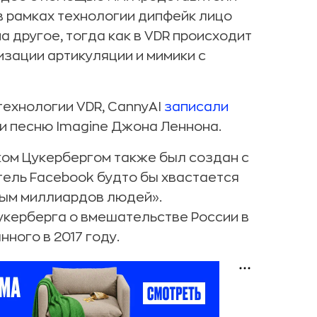
 в рамках технологии дипфейк лицо
 другое, тогда как в VDR происходит
зации артикуляции и мимики с
технологии VDR, CannyAI
записали
и песню Imagine Джона Леннона.
ком Цукербергом также был создан с
тель Facebook будто бы хвастается
ным миллиардов людей».
укерберга о вмешательстве России в
ного в 2017 году.