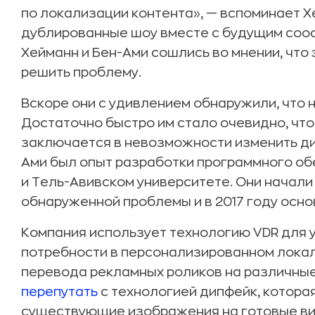
по локализации контента», — вспоминает Х
дублированные шоу вместе с будущим соос
Хейманн и Бен-Ами сошлись во мнении, что
решить проблему.
Вскоре они с удивлением обнаружили, что н
Достаточно быстро им стало очевидно, чт
заключается в невозможности изменить диа
Ами был опыт разработки программного об
и Тель-Авивском университете. Они начал
обнаруженной проблемы и в 2017 году осно
Компания использует технологию VDR для
потребности в персонализированном локал
перевода рекламных роликов на различные 
перепутать
с технологией дипфейк, котора
существующие изображения на готовые ви