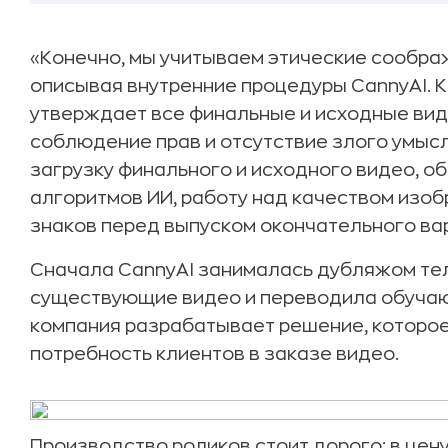
«Конечно, мы учитываем этические сообра
описывая внутренние процедуры CannyAI. 
утверждает все финальные и исходные вид
соблюдение прав и отсутствие злого умыс
загрузку финального и исходного видео, о
алгоритмов ИИ, работу над качеством изо
знаков перед выпуском окончательного ва
Сначала CannyAI занималась дубляжом те
существующие видео и переводила обучаю
компания разрабатывает решение, которо
потребность клиентов в заказе видео.
Производство роликов стоит дорого: в цен