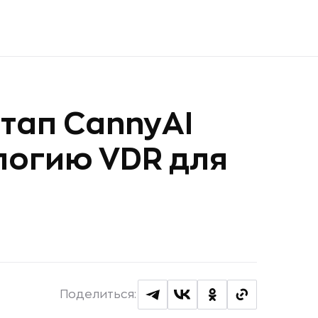
тап CannyAI
логию VDR для
Поделиться: