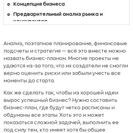
Концепция бизнеса
Предварительный анализ рынка и
конкурентов
Продукт и бизнес-модель
Маркетинговая стратегия
Анализ, поэтапное планирование, финансовые
подсчеты и стратегия — всё это вместе можно
Стратегия продаж
назвать бизнес-планом. Многие проекты не
Финансовая модель проекта
удаются из-за того, что их создатели не смогли
Оценка рисков
верно оценить риски или забыли учесть все
моменты до старта.
Типичные ошибки при составлении
бизнес-плана
Как же сделать так, чтобы из хорошей идеи
вырос успешный бизнес? Нужно составить
Готовые образцы
бизнес-план, где будут четко расписаны и
обдуманы все этапы. Хоть это и может
показаться сложной задачей, выполнить ее
под силу тем, кто имеет хотя бы общее