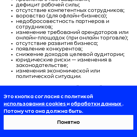
дефицит рабочей силы;
отсутствие компетентных сотрудников;
воровство (для офлайн-бизнеса);
недобросовестность партнеров и
сотрудников;
изменение требований арендаторов или
онлайн-площадок (при онлайн торговле);
отсутствие развития бизнеса;
появление конкурентов;
снижение доходов целевой аудитории;
юридические риски — изменения в
законодательстве;
изменения экономической или
политической ситуации.
Для каждого риска попытайтесь найти
решение и алгоритм действий при его
Это кнопка согласия с политикой
возникновении. В наше время учитывать
использования cookies
и
обработки данных
.
приходится даже политические риски.
Потому что она должна быть.
Понятно
Пример. Вы открываете кофейню, в которой
готовите кофе из южноамериканских зерен