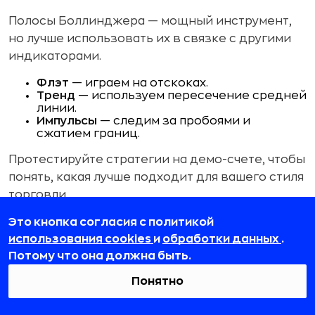
Полосы Боллинджера — мощный инструмент,
но лучше использовать их в связке с другими
индикаторами.
Флэт
— играем на отскоках.
Тренд
— используем пересечение средней
линии.
Импульсы
— следим за пробоями и
сжатием границ.
Протестируйте стратегии на демо-счете, чтобы
понять, какая лучше подходит для вашего стиля
торговли.
Это кнопка согласия с политикой
использования cookies
и
обработки данных
.
Ошибки при использовании
Потому что она должна быть.
индикатора
Понятно
Полосы Боллинджера не дают 100% точные