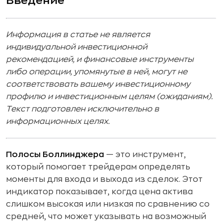
Введение
Стратегия 3. Сжатие Боллинджера
(Bollinger Squeeze) — ловим импульс
Информация в статье не является
Стратегия 4. Пересечение средней
индивидуальной инвестиционной
линии (SMA) — поиск точек входа
рекомендацией, и финансовые инструменты
Ошибки при использовании индикатора
либо операции, упомянутые в ней, могут не
соответствовать вашему инвестиционному
Итог
профилю и инвестиционным целям (ожиданиям).
Текст подготовлен исключительно в
информационных целях.
Полосы Боллинджера
— это инструмент,
который помогает трейдерам определять
моменты для входа и выхода из сделок. Этот
индикатор показывает, когда цена актива
слишком высокая или низкая по сравнению со
средней, что может указывать на возможный