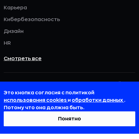
Карьера
Кибербезопасность
Дизайн
HR
Смотреть все
115432, г. Москва, вн. тер. г. муниципальный
округ Даниловский, пр-кт Андропова, д. 18, к. 3
Это кнопка согласия с политикой
использования cookies
и
обработки данных
.
team@rb.ru
Потому что она должна быть.
Понятно