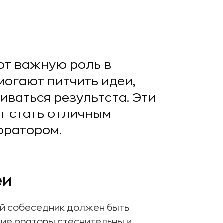
т важную роль в
огают питчить идеи,
иваться результата. Эти
т стать отличным
оратором.
еи
ий собеседник должен быть
кие ораторы стеснительны и