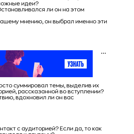
ложные идеи?
Останавливался ли он на этом
 вашему мнению, он выбрал именно эти
осто суммировал темы, выделив их
орией, рассказанной во вступлении?
твию, вдохновил ли он вас
такт с аудиторией? Если да, то как