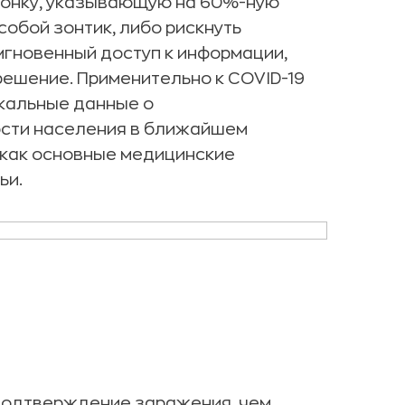
иконку, указывающую на 60%-ную
собой зонтик, либо рискнуть
 мгновенный доступ к информации,
решение. Применительно к COVID-19
кальные данные о
ости населения в ближайшем
 как основные медицинские
ьи.
подтверждение заражения, чем