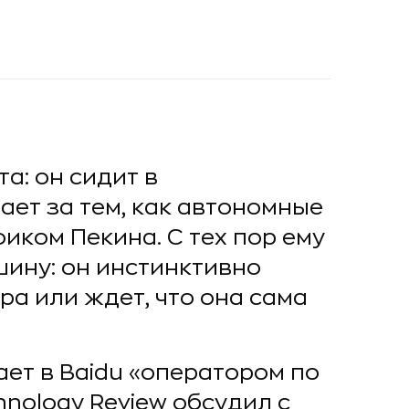
а: он сидит в
ет за тем, как автономные
иком Пекина. С тех пор ему
ину: он инстинктивно
ра или ждет, что она сама
ает в Baidu «оператором по
nology Review обсудил с