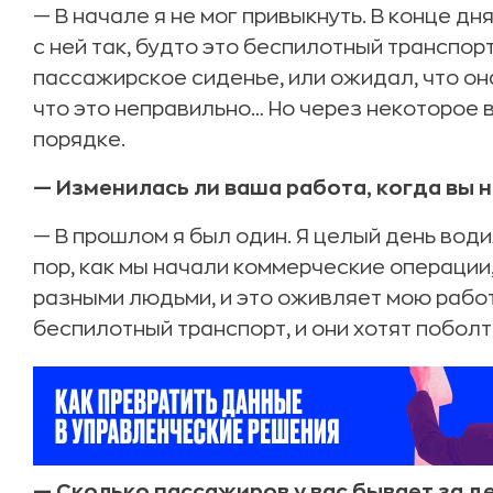
— В начале я не мог привыкнуть. В конце дн
с ней так, будто это беспилотный транспор
пассажирское сиденье, или ожидал, что она
что это неправильно… Но через некоторое в
порядке.
— Изменилась ли ваша работа, когда вы 
— В прошлом я был один. Я целый день водил
пор, как мы начали коммерческие операции
разными людьми, и это оживляет мою работ
беспилотный транспорт, и они хотят поболт
— Сколько пассажиров у вас бывает за д