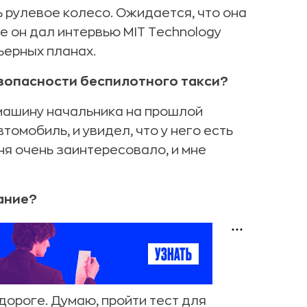
 рулевое колесо. Ожидается, что она
не он дал интервью MIT Technology
рьерных планах.
езопасности беспилотного такси?
 машину начальника на прошлой
томобиль, и увидел, что у него есть
ня очень заинтересовало, и мне
ание?
 дороге. Думаю, пройти тест для