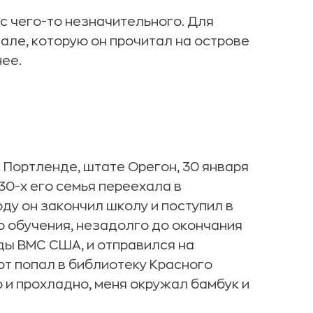
с чего-то незначительного. Для
нале, которую он прочитал на острове
нее.
 Портленде, штате Орегон, 30 января
930-х его семья переехала в
ду он закончил школу и поступил в
о обучения, незадолго до окончания
яды ВМС США, и отправился на
рт попал в библиотеку Красного
о и прохладно, меня окружал бамбук и