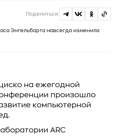
Поделиться:
нциско на ежегодной
конференции произошло
развитие компьютерной
ед.
лаборатории ARC