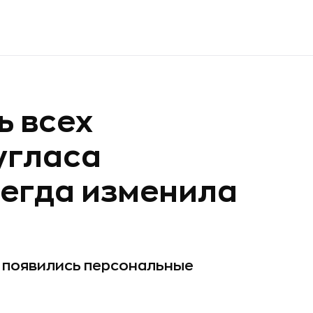
ь всех
угласа
сегда изменила
у появились персональные