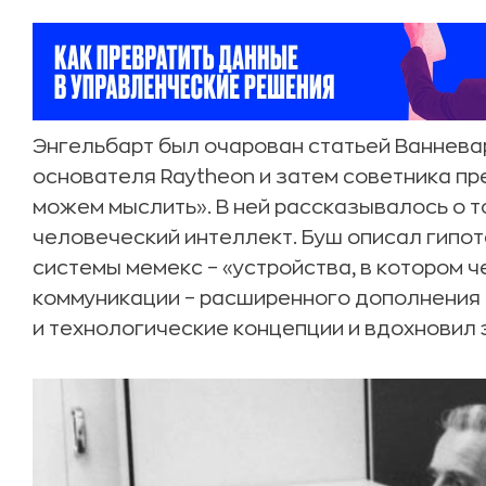
Энгельбарт был очарован статьей Ванневара
основателя Raytheon и затем советника пр
можем мыслить». В ней рассказывалось о т
человеческий интеллект. Буш описал гипо
системы мемекс – «устройства, в котором че
коммуникации – расширенного дополнения 
и технологические концепции и вдохновил 