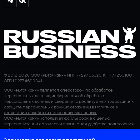
© 2012-2026 ООО «РБточкаРУ». ИНН 7729703526, КПП 772501001,
ОГРН 1127746119841
ООО «РБточкаРУ» является оператором по обработке
персональных данных, информация об обработке
персональных данных и сведения о реализуемых требованиях
к защите персональных данных отражены в
Политике в
отношении обработки персональных данных.
ООО «РБточкаРУ» использует файлы cookie с целью
персонализации сервисов и повышения удобства пользования
веб-сайтом. Если вы не хотите, чтобы ваши пользовательские
данные обрабатывались, пожалуйста, ограничьте их