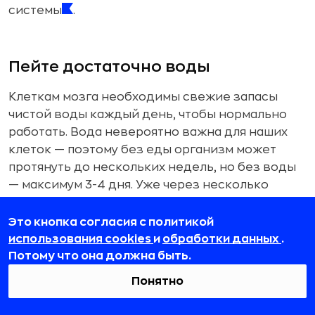
системы
.
Пейте достаточно воды
Клеткам мозга необходимы свежие запасы
чистой воды каждый день, чтобы нормально
работать. Вода невероятно важна для наших
клеток — поэтому без еды организм может
протянуть до нескольких недель, но без воды
— максимум 3-4 дня. Уже через несколько
часов обезвоживание начинает влиять на
уровень энергии, настроение и функции мозга.
Это кнопка согласия с политикой
использования cookies
и
обработки данных
.
Если пить достаточно воды, это повышает
Потому что она должна быть.
артериальное давление и расширяет сосуды
Понятно
(вазодилатация), что способствует повышению
притока крови к мозгу — а это, в свою очередь,