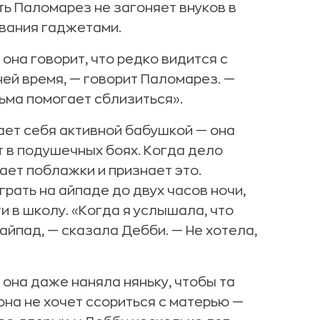
ть Паломарез не загоняет внуков в
ования гаджетами.
 она говорит, что редко видится с
ней время, — говорит Паломарез. —
ьма помогает сблизиться».
ает себя активной бабушкой — она
т в подушечных боях. Когда дело
ает поблажки и признает это.
ать на айпаде до двух часов ночи,
и в школу. «Когда я услышала, что
айпад, — сказала Дебби. — Не хотела,
она даже наняла няньку, чтобы та
она не хочет ссориться с матерью —