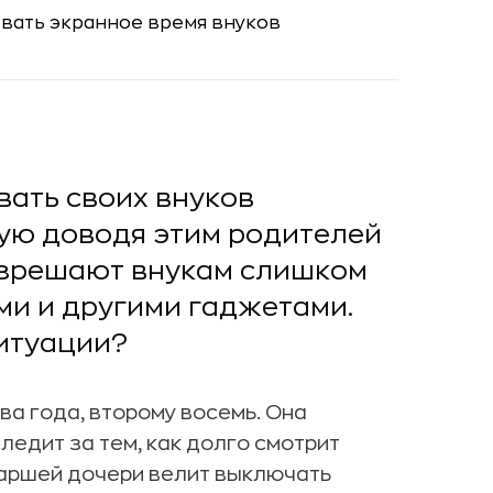
вать своих внуков
тую доводя этим родителей
разрешают внукам слишком
ми и другими гаджетами.
ситуации?
ва года, второму восемь. Она
ледит за тем, как долго смотрит
таршей дочери велит выключать