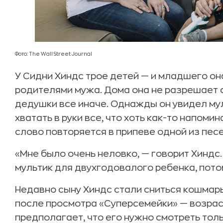
Фото: The Wall Street Journal
У Сидни Хиндс трое детей — и младшего он
родителями мужа. Дома она не разрешает с
дедушки все иначе. Однажды он увидел му
хватать в руки все, что хоть как-то напомин
слово повторяется в припеве одной из песе
«Мне было очень неловко, — говорит Хиндс
мультик для двухгодовалого ребенка, потом
Недавно сыну Хиндс стали сниться кошмары
после просмотра «Суперсемейки» — возрас
предполагает, что его нужно смотреть толь