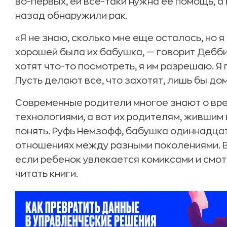
во-первых, ей все-таки нужна ее помощь, а
назад обнаружили рак.
«Я не знаю, сколько мне еще осталось, но я
хорошей была их бабушка, — говорит Дебби.
хотят что-то посмотреть, я им разрешаю. Я
Пусть делают все, что захотят, лишь бы дом
Современные родители многое знают о вр
технологиями, а вот их родителям, жившим 
понять. Руфь Немзофф, бабушка одиннадцат
отношениях между разными поколениями. В 
если ребенок увлекается комиксами и смотр
читать книги.