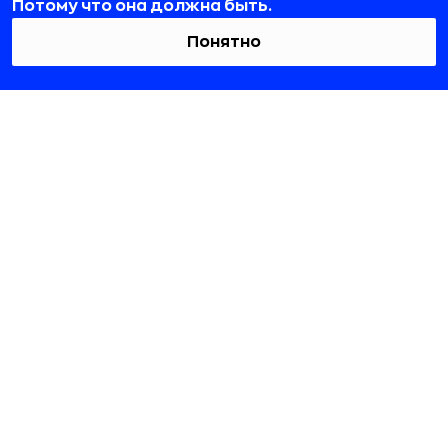
Потому что она должна быть.
Смотреть все
Понятно
115432, г. Москва, вн. тер. г. муниципальный
округ Даниловский, пр-кт Андропова, д. 18, к. 3
team@rb.ru