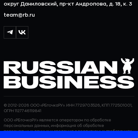
округ Даниловский, пр-кт Андропова, д. 18, к. 3
team@rb.ru
© 2012-2026 ООО «РБточкаРУ». ИНН 7729703526, КПП 772501001,
ОГРН 1127746119841
ООО «РБточкаРУ» является оператором по обработке
персональных данных, информация об обработке
персональных данных и сведения о реализуемых требованиях
к защите персональных данных отражены в
Политике в