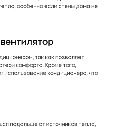
тепло, особенно если стены дома не
яции
ей
 вентилятор
и комнаты
диционером, так как позволяет
отери комфорта. Кроме того,
ем использование кондиционера, что
ься подальше от источников тепла,