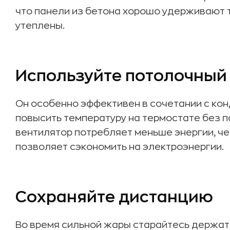
Носите свободную одежду
что панели из бетона хорошо удерживают 
Создание сквозняка для улучшения вентил
утеплены.
Применение влажных полотенец и простын
Использование фольги
Используйте потолочный
Систематическое увлажнение квартиры ил
Снизить использование техники
Он особенно эффективен в сочетании с кон
Убрать ковры
повысить температуру на термостате без п
Заменить лампочки
вентилятор потребляет меньше энергии, ч
позволяет сэкономить на электроэнергии.
Сохраняйте дистанцию
Во время сильной жары старайтесь держат