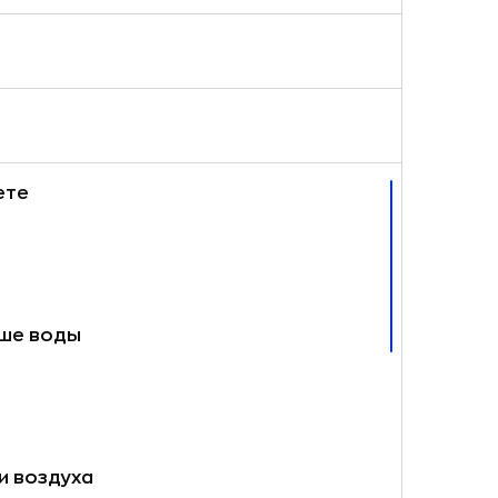
ете
ьше воды
и воздуха