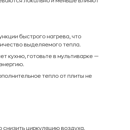
еваются локально и меньше влияют
нкции быстрого нагрева, что
личество выделяемого тепла.
ет кухню, готовьте в мультиварке —
энергию.
ополнительное тепло от плиты не
 снизить циркуляцию воздуха.