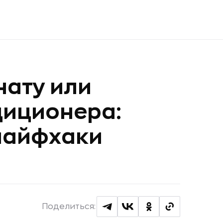
нату или
диционера:
лайфхаки
Поделиться: