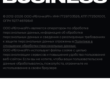
© 2012-2026 ООО «РБточкаРУ». ИНН 7729703526, КПП 772501001,
ОГРН 1127746119841
ООО «РБточкаРУ» является оператором по обработке
персональных данных, информация об обработке
персональных данных и сведения о реализуемых требованиях
к защите персональных данных отражены в
Политике в
отношении обработки персональных данных.
ООО «РБточкаРУ» использует файлы cookie с целью
персонализации сервисов и повышения удобства пользования
веб-сайтом. Если вы не хотите, чтобы ваши пользовательские
данные обрабатывались, пожалуйста, ограничьте их
использование в своём браузере.