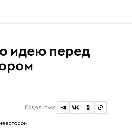
ю идею перед
тором
A
Поделиться: