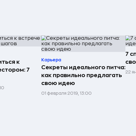
7 с
Карьера
ться к
св
Секреты идеального питча:
естором: 7
22 я
как правильно предлагать
свою идею
10
01 февраля 2019, 13:00