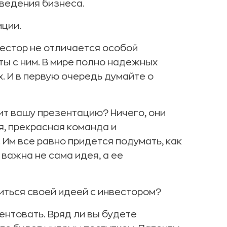
 ведения бизнеса.
иции.
вестор не отличается особой
ы с ним. В мире полно надежных
х. И в первую очередь думайте о
дит вашу презентацию? Ничего, они
ея, прекрасная команда и
 Им все равно придется подумать, как
 важна не сама идея, а ее
иться своей идеей с инвестором?
ентовать. Вряд ли вы будете