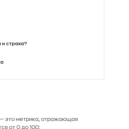
 и страха?
са
 — это метрика, отражающая
я от 0 до 100: