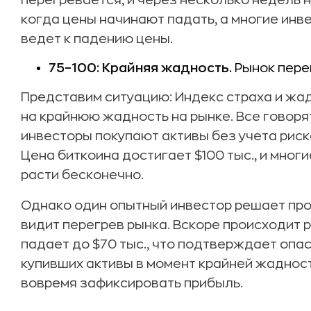
перегревается, и через несколько недель 
когда цены начинают падать, а многие инв
ведет к падению цены.
75–100: Крайняя жадность.
Рынок перег
Представим ситуацию: Индекс страха и жад
на крайнюю жадность на рынке. Все говоря
инвесторы покупают активы без учета риск
Цена биткоина достигает $100 тыс., и мног
расти бесконечно.
Однако один опытный инвестор решает прод
видит перегрев рынка. Вскоре происходит р
падает до $70 тыс., что подтверждает опа
купивших активы в момент крайней жадности
вовремя зафиксировать прибыль.