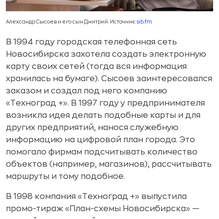
Александр Сысоев и его сын Дмитрий. Источник:
sib.fm
В 1994 году городская телефонная сеть
Новосибирска захотела создать электронную
карту своих сетей (тогда вся информация
хранилась на бумаге). Сысоев заинтересовался
заказом и создал под него компанию
«Техноград +». В 1997 году у предпринимателя
возникла идея делать подобные карты и для
других предприятий, нанося служебную
информацию на цифровой план города. Это
помогало фирмам подсчитывать количество
объектов (например, магазинов), рассчитывать
маршруты и тому подобное.
В 1998 компания «Техноград +» выпустила
промо-тираж «План-схемы Новосибирска» —