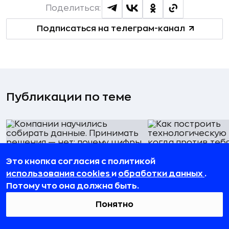
Поделиться:
Подписаться на телеграм-канал
Публикации по теме
Это кнопка согласия с политикой
IT
Партнёрский материал
использования cookies
и
обработки данных
.
Как построить
Компании научились собирать
Потому что она должна быть.
технологическую
данные. Принимать решения —
когда против тебя
нет: почему цифры не
Понятно
история Huawei
помогают сами по себе
03 августа 2026, 18:2