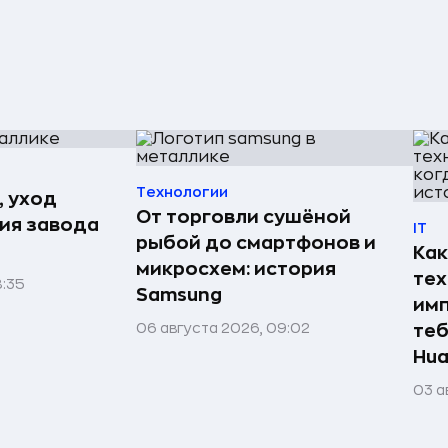
Технологии
, уход
От торговли сушёной
рия завода
IT
рыбой до смартфонов и
Как
микросхем: история
те
8:35
Samsung
имп
06 августа 2026, 09:02
теб
Hua
03 а