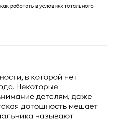
ости, в которой нет
ода. Некоторые
внимание деталям, даже
такая дотошность мешает
ачальника называют