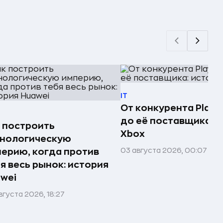
IT
От конкурента PlayS
до её поставщика: 
 построить
Xbox
хнологическую
03 августа 2026, 00:07
ерию, когда против
я весь рынок: история
wei
вгуста 2026, 18:27