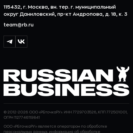
115432, г. Москва, вн. тер. г. муниципальный
округ Даниловский, пр-кт Андропова, д. 18, к. 3
team@rb.ru
© 2012-2026 ООО «РБточкаРУ». ИНН 7729703526, КПП 772501001,
ОГРН 1127746119841
ООО «РБточкаРУ» является оператором по обработке
персональных данных, информация об обработке