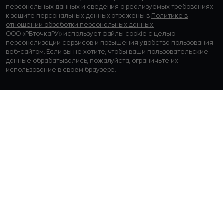
персональных данных и сведения о реализуемых требованиях
к защите персональных данных отражены в
Политике в
отношении обработки персональных данных.
ООО «РБточкаРУ» использует файлы cookie с целью
персонализации сервисов и повышения удобства пользования
веб-сайтом. Если вы не хотите, чтобы ваши пользовательские
данные обрабатывались, пожалуйста, ограничьте их
использование в своём браузере.