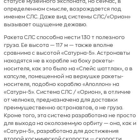
статусе музейного экспоната, но сейчас, в
определенном смысле, возрождается под
именем СЛС. Даже вид системы СЛС/«Орион»
вызывает ощущение дежавю.
Ракета СЛС способна нести 130 т полезного
груза. Ее высота — 117 м — также вполне
сравнима с высотой «Сатурна-5». Астронавты
находятся не в корабле на боку ракеты-
носителя, как это было на «Спейс шаттлах», а в
капсуле, помещенной на верхушке ракеты-
носителя, подобно кораблю «Аполлон» на
«Сатурн-5». Система СЛС / «Орион», в отличие
от челнока, предназначена для доставки
преимущественно астронавтов, а не груза.
Кроме того, эта система разработана не просто
для выхода на околоземную орбиту — она, как и
«Сатурн-5», разработана для достижения
второй космической скорости — скорости