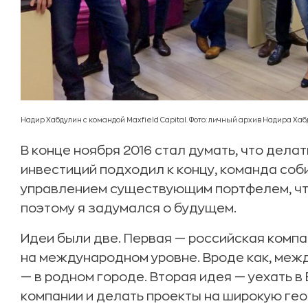
Надир Хабдулин с командой Maxfield Capital. Фото: личный архив Надира Ха
В конце ноября 2016 стал думать, что делат
инвестиций подходил к концу, команда со
управлением существующим портфелем, что
поэтому я задумался о будущем.
Идеи были две. Первая — российская компа
на международном уровне. Вроде как, меж
— в родном городе. Вторая идея — уехать в
компании и делать проекты на широкую геог