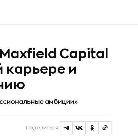
axfield Capital
й карьере и
анию
ессиональные амбиции»
Поделиться: