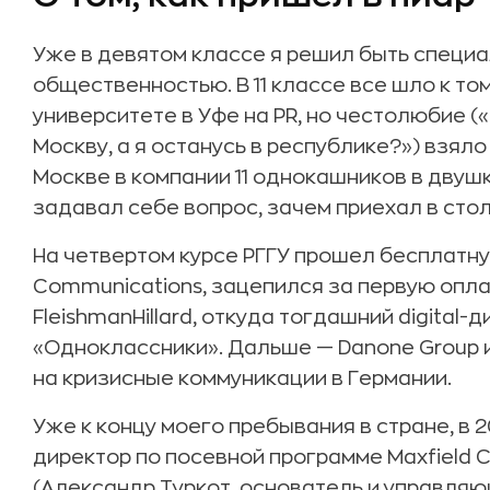
Уже в девятом классе я решил быть специа
общественностью. В 11 классе все шло к то
университете в Уфе на PR, но честолюбие («
Москву, а я останусь в республике?») взяло
Москве в компании 11 однокашников в двуш
задавал себе вопрос, зачем приехал в стол
На четвертом курсе РГГУ прошел бесплатну
Communications, зацепился за первую опла
FleishmanHillard, откуда тогдашний digital
«Одноклассники». Дальше — Danone Group 
на кризисные коммуникации в Германии.
Уже к концу моего пребывания в стране, в 2
директор по посевной программе Maxfield Ca
(Александр Туркот, основатель и управля