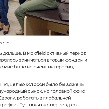
бдулина
ь дальше. В Maxfield активный период
биралась заниматься вторым фондом и
 мне было не очень интересно,
ния, целью которой было бы зажечь
дународный рынок, но головной офис
 Европу, работать в глобальной
рафию. Тут, понятно, переезд со