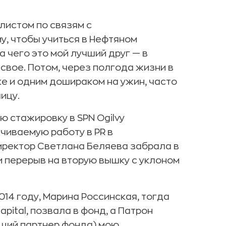
листом по связям с
му, чтобы учиться в Нефтяном
а чего это мой лучший друг — в
 свое. Потом, через полгода жизни в
ке и одним дошираком на ужин, часто
ицу.
ю стажировку в SPN Ogilvy
чиваемую работу в PR в
-директор Светлана Беляева забрала в
и перерыв на вторую вышку с уклоном
014 году, Марина Россинская, тогда
pital, позвала в фонд, а Патрон
ющий партнер фонда) мою