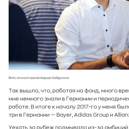
Фото: личный архив Надира Хабдулина
Так вышло, что, работая на фонд, много вр
мне немного знали в Германии и периодич
работе. В итоге к началу 2017-го у меня бы
три в Германии — Bayer, Adidas Group и Allian
Уехать за рубеж подмывало из-за амбиций 