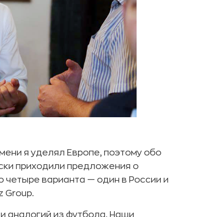
емени я уделял Европе, поэтому обо
ески приходили предложения о
ло четыре варианта — один в России и
z Group.
и аналогий из футбола. Наши