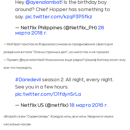
Hey
@ayenalambat
! Is the birthday boy
around? Chief Hopper has something to
say.
pic.twitter.com/kzqP3P5fkz
— Netflix Philippines (@Netflix_PH)
28
марта 2018 г.
— Мой брат пригласил 8 одноклассников на празднование своего дня
рождения в стиле "Очень странных дел", но никто так и не пришел.
— Привет, @ayenalambat! Именинник еще рядом? Шериф Хоппер хочет ему
кое-что передать.
#Daredevil
season 2. All night, every night.
See you in a few hours.
pic.twitter.com/O1fdynSrLa
— Netflix US (@netflix)
18 марта 2016 г.
«Второй сезон "Сорвиголовы". Каждую ночь, всю ночь. Увидимся через
несколько часов»