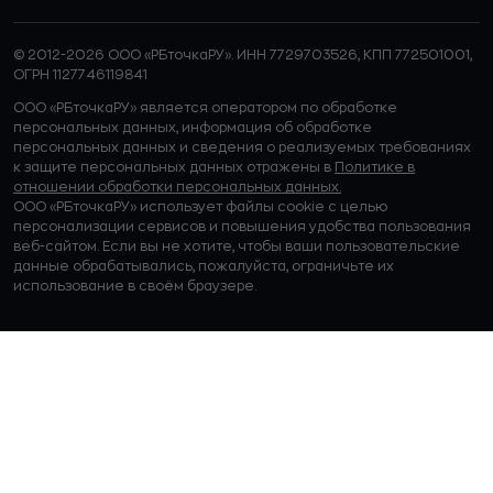
© 2012-2026 ООО «РБточкаРУ». ИНН 7729703526, КПП 772501001,
ОГРН 1127746119841
ООО «РБточкаРУ» является оператором по обработке
персональных данных, информация об обработке
персональных данных и сведения о реализуемых требованиях
к защите персональных данных отражены в
Политике в
отношении обработки персональных данных.
ООО «РБточкаРУ» использует файлы cookie с целью
персонализации сервисов и повышения удобства пользования
веб-сайтом. Если вы не хотите, чтобы ваши пользовательские
данные обрабатывались, пожалуйста, ограничьте их
использование в своём браузере.