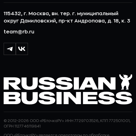
115432, г. Москва, вн. тер. г. муниципальный
округ Даниловский, пр-кт Андропова, д. 18, к. 3
team@rb.ru
© 2012-2026 ООО «РБточкаРУ». ИНН 7729703526, КПП 772501001,
ОГРН 1127746119841
ООО «РБточкаРУ» является оператором по обработке