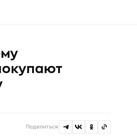
ему
покупают
у
Поделиться: