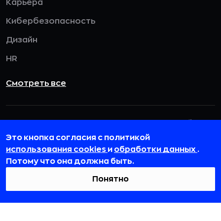
Карьера
Кибербезопасность
Дизайн
HR
Смотреть все
115432, г. Москва, вн. тер. г. муниципальный
округ Даниловский, пр-кт Андропова, д. 18, к. 3
Это кнопка согласия с политикой
использования cookies
и
обработки данных
.
team@rb.ru
Потому что она должна быть.
Понятно