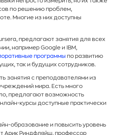
выки непросто измерить, но их также
сов по решению проблем,
те. Многие из них доступны
oursera, предлагают занятия для всех
ии, например Google и IBM,
поративные программы
по развитию
ущих, так и будущих сотрудников.
ть занятия с преподавателями из
учреждений мира. Есть много
ило, предлагают возможность
 онлайн-курсы доступные практически
йн-образование и повысить уровень
ет Арик Риндфляйш, профессор