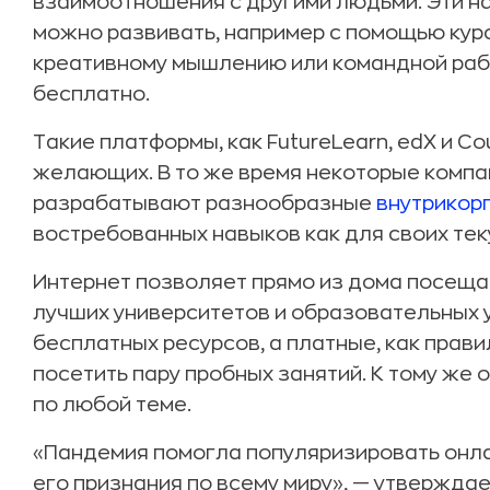
взаимоотношения с другими людьми. Эти на
можно развивать, например с помощью кур
креативному мышлению или командной рабо
бесплатно.
Такие платформы, как FutureLearn, edX и C
желающих. В то же время некоторые компан
разрабатывают разнообразные
внутрикор
востребованных навыков как для своих тек
Интернет позволяет прямо из дома посеща
лучших университетов и образовательных 
бесплатных ресурсов, а платные, как прав
посетить пару пробных занятий. К тому же
по любой теме.
«Пандемия помогла популяризировать онла
его признания по всему миру», — утвержда