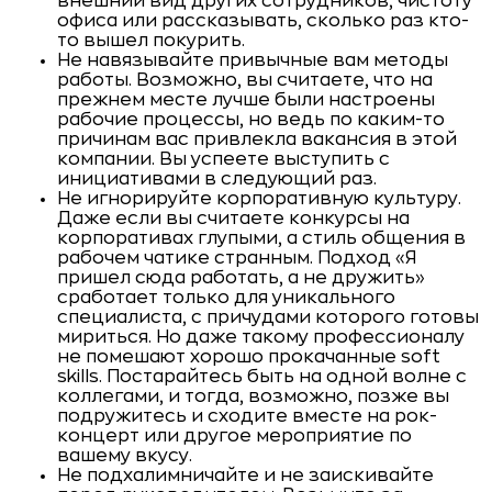
внешний вид других сотрудников, чистоту
офиса или рассказывать, сколько раз кто-
то вышел покурить.
Не навязывайте привычные вам методы
работы. Возможно, вы считаете, что на
прежнем месте лучше были настроены
рабочие процессы, но ведь по каким-то
причинам вас привлекла вакансия в этой
компании. Вы успеете выступить с
инициативами в следующий раз.
Не игнорируйте корпоративную культуру.
Даже если вы считаете конкурсы на
корпоративах глупыми, а стиль общения в
рабочем чатике странным. Подход «Я
пришел сюда работать, а не дружить»
сработает только для уникального
специалиста, с причудами которого готовы
мириться. Но даже такому профессионалу
не помешают хорошо прокачанные soft
skills. Постарайтесь быть на одной волне с
коллегами, и тогда, возможно, позже вы
подружитесь и сходите вместе на рок-
концерт или другое мероприятие по
вашему вкусу.
Не подхалимничайте и не заискивайте