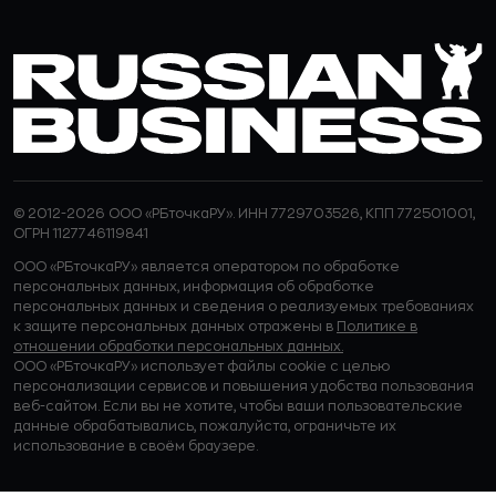
© 2012-2026 ООО «РБточкаРУ». ИНН 7729703526, КПП 772501001,
ОГРН 1127746119841
ООО «РБточкаРУ» является оператором по обработке
персональных данных, информация об обработке
персональных данных и сведения о реализуемых требованиях
к защите персональных данных отражены в
Политике в
отношении обработки персональных данных.
ООО «РБточкаРУ» использует файлы cookie с целью
персонализации сервисов и повышения удобства пользования
веб-сайтом. Если вы не хотите, чтобы ваши пользовательские
данные обрабатывались, пожалуйста, ограничьте их
использование в своём браузере.