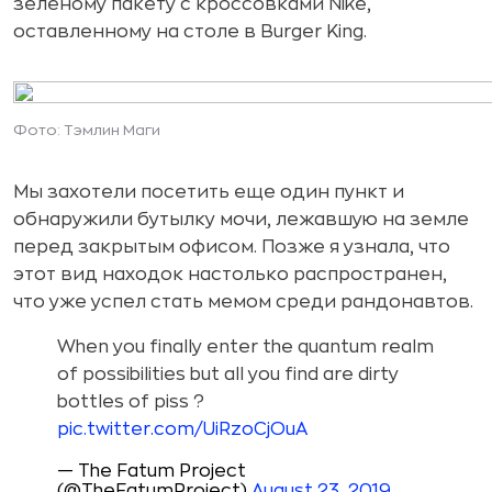
зеленому пакету с кроссовками Nike,
оставленному на столе в Burger King.
Фото: Тэмлин Маги
Мы захотели посетить еще один пункт и
обнаружили бутылку мочи, лежавшую на земле
перед закрытым офисом. Позже я узнала, что
этот вид находок настолько распространен,
что уже успел стать мемом среди рандонавтов.
When you finally enter the quantum realm
of possibilities but all you find are dirty
bottles of piss ?
pic.twitter.com/UiRzoCjOuA
— The Fatum Project
(@TheFatumProject)
August 23, 2019