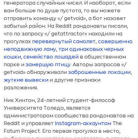
генератора случайных чисел. И наоборот, если
вам больше по душе пустота, то вы можете
отправить команду «/ getvoid», а бот назовет
забытый район. На Reddit рандонавты писали,
что по запросу «/ getattractor» находили на
прогулках
перевернутый самолет
,
совершенно
неподвижную ламу
,
три одинаковых черных
кошки
,
семейство лошадей
в общественном
парке и
замершую птицу
. Авторы запросов «/
getvoid» обнаруживали
заброшенные локации
,
жуткие вывески
и другие признаки
разложения.
Ник Хинтон, 24-летний студент-философ
Университета Толедо, является
администратором сообщества рандонавтов на
Reddit и управляет
Instagram-аккаунтом
The
Fatum Project. Его первая прогулка в место,