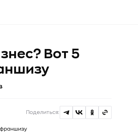
знес? Вот 5
раншизу
в
Поделиться: