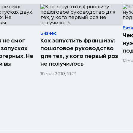
Биз
Бизнес
Чек
 не смог
Как запустить франшизу:
нуж
 запусках
пошаговое руководство
по
ргерных. Не
для тех, у кого первый раз
13 м
и вы
не получилось
16 мая 2019, 19:21