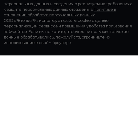
персональных данных и сведения о реализуемых требованиях
к защите персональных данных отражены в
Политике в
отношении обработки персональных данных.
ООО «РБточкаРУ» использует файлы cookie с целью
персонализации сервисов и повышения удобства пользования
веб-сайтом. Если вы не хотите, чтобы ваши пользовательские
данные обрабатывались, пожалуйста, ограничьте их
использование в своём браузере.