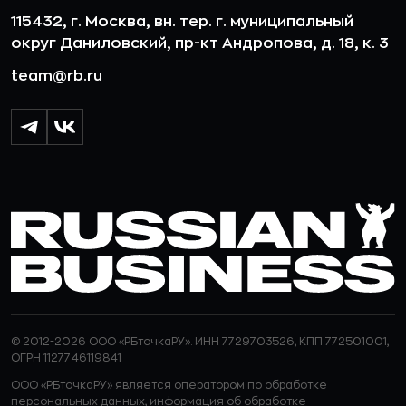
115432, г. Москва, вн. тер. г. муниципальный
округ Даниловский, пр-кт Андропова, д. 18, к. 3
team@rb.ru
© 2012-2026 ООО «РБточкаРУ». ИНН 7729703526, КПП 772501001,
ОГРН 1127746119841
ООО «РБточкаРУ» является оператором по обработке
персональных данных, информация об обработке