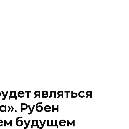
будет являться
а». Рубен
шем будущем