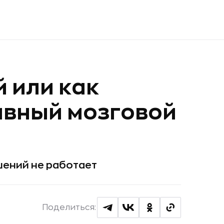
й или как
ивный мозговой
шений не работает
Поделиться: