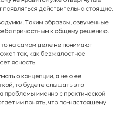
икому не нравятся уже отвергнутые
т появляться действительно стоящие.
задумки. Таким образом, озвученные
себя причастным к общему решению.
 что на самом деле не понимают
может так, как безжалостное
сет ясность.
ать о концепции, а не о ее
кой, то будете слышать это
на проблемы именно с практической
огает им понять, что по-настоящему