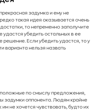
 прекрасная задумка и ему не
нередко такая идея оказывается очень
едостатки, то непременно заполучите
не удастся убедить остальных в ее
е решение. Если убедить удастся, то у
ти варианта нельзя назвать
оположные по смыслу предложения,
сы задумки оппонента. Людям крайне
 им не хочется чувствовать, будто их