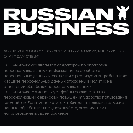
© 2012-2026 ООО «РБточкаРУ». ИНН 7729703526, КПП 772501001,
ОГРН 1127746119841
ООО «РБточкаРУ» является оператором по обработке
персональных данных, информация об обработке
персональных данных и сведения о реализуемых требованиях
к защите персональных данных отражены в
Политике в
отношении обработки персональных данных.
ООО «РБточкаРУ» использует файлы cookie с целью
персонализации сервисов и повышения удобства пользования
веб-сайтом. Если вы не хотите, чтобы ваши пользовательские
данные обрабатывались, пожалуйста, ограничьте их
использование в своём браузере.