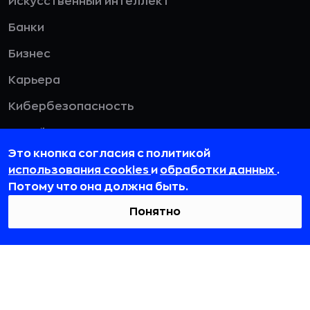
Искусственный интеллект
Банки
Бизнес
Карьера
Кибербезопасность
Дизайн
Это кнопка согласия с политикой
HR
использования cookies
и
обработки данных
.
Потому что она должна быть.
Смотреть все
Понятно
115432, г. Москва, вн. тер. г. муниципальный
округ Даниловский, пр-кт Андропова, д. 18, к. 3
team@rb.ru