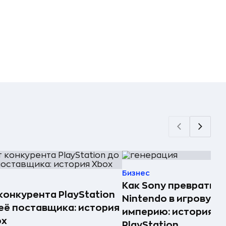
Бизнес
Как Sony превратила
конкурента PlayStation
Nintendo в игровую
её поставщика: история
империю: история
ox
PlayStation