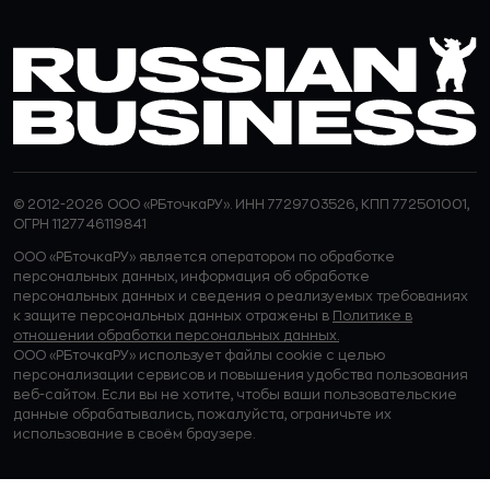
© 2012-2026 ООО «РБточкаРУ». ИНН 7729703526, КПП 772501001,
ОГРН 1127746119841
ООО «РБточкаРУ» является оператором по обработке
персональных данных, информация об обработке
персональных данных и сведения о реализуемых требованиях
к защите персональных данных отражены в
Политике в
отношении обработки персональных данных.
ООО «РБточкаРУ» использует файлы cookie с целью
персонализации сервисов и повышения удобства пользования
веб-сайтом. Если вы не хотите, чтобы ваши пользовательские
данные обрабатывались, пожалуйста, ограничьте их
использование в своём браузере.