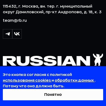
115432, г. Москва, вн. тер. г. муниципальный
округ Даниловский, пр-кт Андропова, д. 18, к. 3
team@rb.ru
Это кнопка согласия с политикой
использования cookies
и
обработки данных
.
Потому что она должна быть.
© 2012-2026 ООО «РБточкаРУ». ИНН 7729703526, КПП 772501001,
Понятно
ОГРН 1127746119841
ООО «РБточкаРУ» является оператором по обработке
персональных данных, информация об обработке