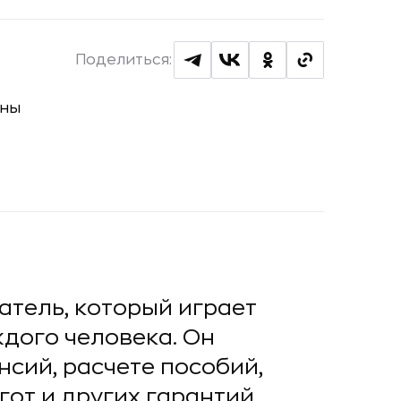
Поделиться:
тель, который играет
дого человека. Он
нсий, расчете пособий,
от и других гарантий.