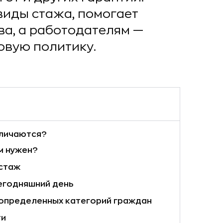
виды стажа, помогает
а, а работодателям —
овую политику.
тличаются?
м нужен?
 стаж
егодняшний день
 определенных категорий граждан
ти