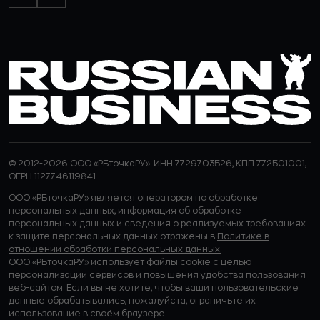
© 2012-2026 ООО «РБточкаРУ». ИНН 7729703526, КПП 772501001,
ОГРН 1127746119841
ООО «РБточкаРУ» является оператором по обработке
персональных данных, информация об обработке
персональных данных и сведения о реализуемых требованиях
к защите персональных данных отражены в
Политике в
отношении обработки персональных данных.
ООО «РБточкаРУ» использует файлы cookie с целью
персонализации сервисов и повышения удобства пользования
веб-сайтом. Если вы не хотите, чтобы ваши пользовательские
данные обрабатывались, пожалуйста, ограничьте их
использование в своём браузере.