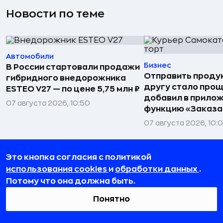
Новости по теме
Автомобили
Бизнес
В России стартовали продажи
Отправить проду
гибридного внедорожника
другу стало прощ
ESTEO V27 — по цене 5,75 млн ₽
добавил в прило
07 августа 2026, 10:50
функцию «Заказа
07 августа 2026, 10:
Это кнопка согласия с политикой
использования cookies
и
обработки данных
.
Потому что она должна быть.
Понятно