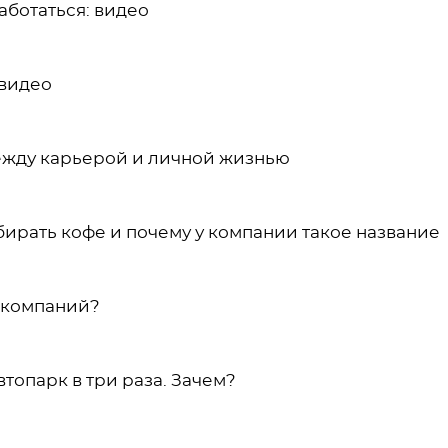
аботаться: видео
 видео
между карьерой и личной жизнью
бирать кофе и почему у компании такое название
х компаний?
топарк в три раза. Зачем?