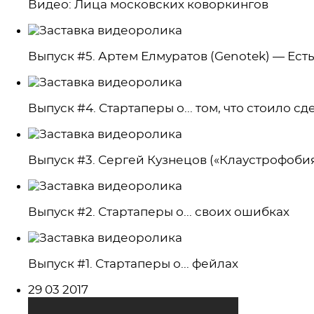
Видео: Лица московских коворкингов
Выпуск #5. Артем Елмуратов (Genotek) — Ест
Выпуск #4. Стартаперы о... том, что стоило с
Выпуск #3. Сергей Кузнецов («Клаустрофобия»
Выпуск #2. Стартаперы о... своих ошибках
Выпуск #1. Стартаперы о... фейлах
Альбом
29 03 2017