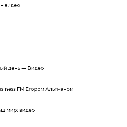
 – видео
дый день — Видео
usiness FM Егором Альтманом
аш мир: видео